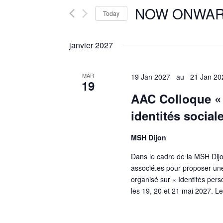
e
NOW ONWA
n
r
Today
K
t
e
y
s
janvier 2027
w
S
o
r
e
MAR
19 Jan 2027
au
21 Jan 20
d
19
.
a
AAC Colloque « 
S
r
e
identités social
a
c
r
MSH Dijon
c
h
h
Dans le cadre de la MSH Dijo
a
f
associé.es pour proposer une 
o
n
organisé sur « Identités perso
r
d
E
les 19, 20 et 21 mai 2027. Le
v
V
e
n