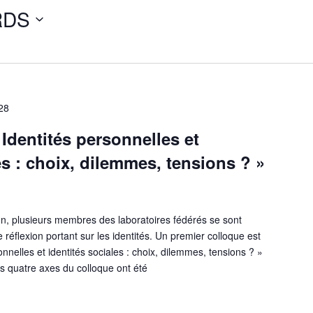
RDS
S
e
l
e
c
t
d
28
a
t
Identités personnelles et
e
.
es : choix, dilemmes, tensions ? »
n, plusieurs membres des laboratoires fédérés se sont
réflexion portant sur les identités. Un premier colloque est
nnelles et identités sociales : choix, dilemmes, tensions ? »
s quatre axes du colloque ont été