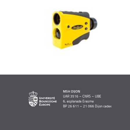
MSH DIJON
UAR 3516 – CNRS – UBE
6, esplanade Erasme
BP 26 611 – 21 066 Dijon cedex