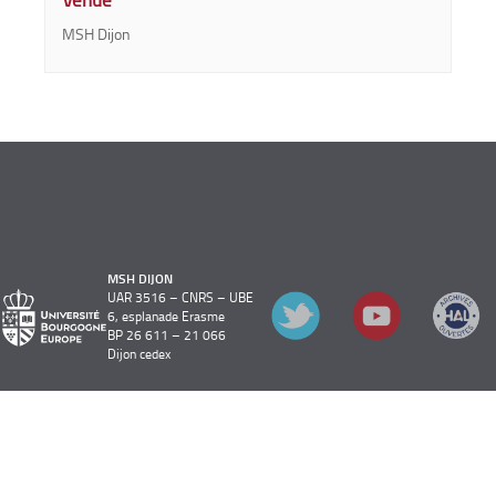
MSH Dijon
MSH DIJON
UAR 3516 – CNRS – UBE
6, esplanade Erasme
BP 26 611 – 21 066
Dijon cedex