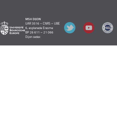
MSH DIJON
UAR 3516 – CNRS – UBE
6, esplanade Erasme
BP 26 611 – 21 066
Dijon cedex