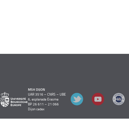
MSH DIJON
UAR 3516 – CNRS – UBE
6, esplanade Erasme
BP 26 611 – 21 066
Dijon cedex