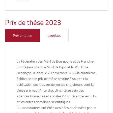
Prix de thèse 2023
Céline MARTY,
Logiques de l’Agir (UR 2274 – Université de
Franche-Comté), pour sa thèse en philosophie, intitulée
«
Présentation
Lauréats
La philosophie de l’autogestion d’André Gorz : travail,
écologie et temps de vie »
, soutenue le 6 décembre 2023.
Mots-clés :
philosophie, histoire intellectuelle du politique,
autogestion, marxisme, écologie.
La Fédération des MSH de Bourgogne et de Franche-
Stéphanie NGUYEN,
Psy-Drepi (UR 7458 – Université de
Comté (associant la MSH de Dijon et la MSHE de
Bourgogne), pour sa thèse en psychologie clinique et
Besançon) a lancé le 28 novembre 2022 la quatrième
psychopathologie, intitulée
« La visite de l’enfant en
édition de son prix de thèse destiné à soutenir la
réanimation adulte : impacts psychologiques et rôles des
publication des travaux de jeunes chercheurs dont la
soignants et du proche accompagnants »
, soutenue le 10
thèse promeut l’interdisciplinarité au sein des
décembre 2022.
sciences humaines et sociales (SHS) ou entre les SHS
Mots-clés :
enfant, psychotraumatisme, visite,
et les autres domaines scientifiques.
réanimation, méthodologie mixte.
33 candidatures ont été examinées et classées par un
Lisa SANCHO,
Centre Pluridisciplinaire Textes & Cultures