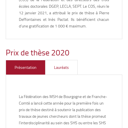
intitulée «
L’éducation corporelle à l’épreuve d’un idéal
démocratique : l’œuvre subversive de Pierre Parlebas
écoles doctorales DGEP, LECLA, SEPT. Le COS, réuni le
(1950-2020)
» soutenue le 11 décembre 2020.
12 janvier 2021, a attribué le prix de thèse à Pierre
Deffontaines et Inès Pactat. Ils bénéficient chacun
— Mots clés : démocratie, sciences, éducation corporelle,
éducation nouvelle, sport.
d’une gratification de 1 000 € maximum.
• Mathieu LAMBOTTE,
Centre d’économie et de sociologie
Prix de thèse 2020
appliquées à l’agriculture et aux espaces ruraux (CESAER
Pierre DEFFONTAINES,
MSH Dijon, pour sa thèse intitulée
«
•
UMR 1041), Dijon, pour sa thèse en sciences économiques,
‘Survivre’ 25 ans après la chute de l’URSS : classes
intitulée «
Conséquences économiques et
Présentation
Lauréats
environnementales d’un changement de production et de
populaires et marchés dans les espaces ruraux ukrainiens
consommation vers des aliments sous signe de qualité
»
»
soutenue le 29 octobre 2021.
— Mots clés : marchés, classes sociales, espaces
— Mots clés : produits sous signe de qualité,
postsocialistes, ethnographie, analyses statistiques
consommation, empreinte carbone, économie agricole,
La Fédération des MSH de Bourgogne et de Franche-
changements d’usage des sols.
— Laboratoire : CESAER (Centre d’Économie et de
Comté a lancé cette année pour la première fois un
Sociologie appliquées à l’Agriculture et aux Espaces Ruraux),
prix de thèse destiné à soutenir la publication des
UMR 1041.
travaux de jeunes chercheurs dont la thèse promeut
l’interdisciplinarité au sein des SHS ou entre les SHS
Inès PACTAT,
MSHE C. N. Ledoux, pour sa thèse intitulée
«
•