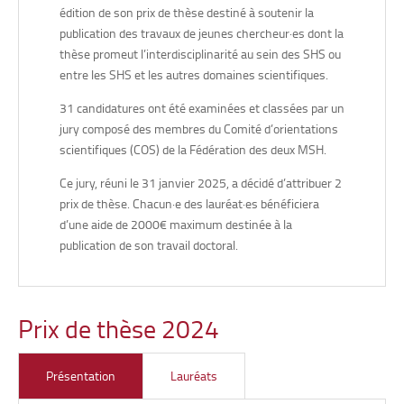
édition de son prix de thèse destiné à soutenir la
publication des travaux de jeunes chercheur·es dont la
thèse promeut l’interdisciplinarité au sein des SHS ou
entre les SHS et les autres domaines scientifiques.
31 candidatures ont été examinées et classées par un
jury composé des membres du Comité d’orientations
scientifiques (COS) de la Fédération des deux MSH.
Ce jury, réuni le 31 janvier 2025, a décidé d’attribuer 2
prix de thèse. Chacun·e des lauréat·es bénéficiera
d’une aide de 2000€ maximum destinée à la
publication de son travail doctoral.
Prix de thèse 2024
Fanny DROUOT,
Laboratoire CPTC (UR 4178 – Université
Bourgogne Europe), pour sa thèse en littérature française,
Présentation
Lauréats
intitulée «
Interférences préhistoriennes dans
l’anthropologie naturaliste d’Émile Zola. Une étude