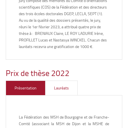
jury composé des membres du Comité d’orientations
(CPTC) (UR 4178 – Université de Bourgogne), pour sa
scientifiques (COS) de la Fédération et des directeurs
thèse en lettres modernes, intitulée
« « Mar en ot honte ».
des trois écoles doctorales DGEP, LECLA, SEPT (1).
Représenter la honte dans la littérature française des XIIe
Au vu de la qualité des dossiers présentés, le jury,
et XIIIe siècles »
, soutenue le 26 novembre 2022.
réuni le 1er février 2023, a attribué quatre prix de
Mots-clés :
honte, littérature médiévale, histoire des
thèse à : BRENIAUX Claire, LE ROY LADURIE Irène,
émotions, poétique, idéologie.
PROFILLET Lucas et Nastasya WINCKEL. Chacun des
lauréats recevra une gratification de 1000 €.
Prix de thèse 2022
• Claire BRENIAUX,
Centre interlangue texte, image,
langage (TIL – UR 4187 – Université de Bourgogne), pour
Présentation
Lauréats
sa thèse en Langues, littératures et civilisations anglaise et
anglo-saxonnes (Civilisation britannique contemporaine),
intitulée
« Jeunes membres du Scottish National Party
(SNP) : identité nationale et adhésion partisane »
,
soutenue le 3 décembre 2021.
La Fédération des MSH de Bourgogne et de Franche-
– Mots-clés : identité nationale, nationalisme, jeunesse,
Comté (associant la MSH de Dijon et la MSHE de