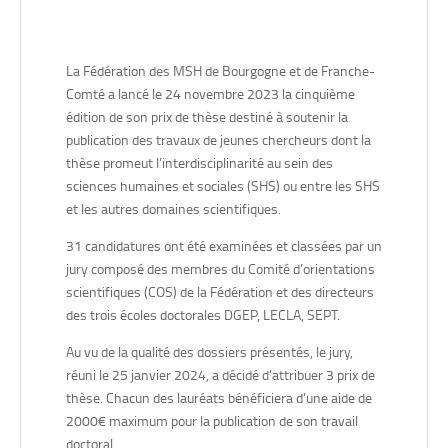
épistémocritique du cycle des Rougon-Macquart. »,
soutenue le 25 octobre 2024.
Mots-clés : Zola, épistémocritique, naturalisme,
La Fédération des MSH de Bourgogne et de Franche-
anthropologie, histoire de la préhistoire.
Comté a lancé le 24 novembre 2023 la cinquième
édition de son prix de thèse destiné à soutenir la
Ariel GUILLET,
Laboratoire Logiques de l’Agir (UR 2274 –
publication des travaux de jeunes chercheurs dont la
Université Marie et Louis Pasteur), pour sa thèse en
thèse promeut l’interdisciplinarité au sein des
philosophie, intitulée
« Au-delà du « primitivisme » : la
sciences humaines et sociales (SHS) ou entre les SHS
diversité des économies de Karl Bücher à Karl Polanyi »,
et les autres domaines scientifiques.
soutenue le 24 juin 2024.
Mots-clés : Histoire de la pensée économique ; Philosophie
31 candidatures ont été examinées et classées par un
de l’économie ; Épistémologie des sciences humaines et
jury composé des membres du Comité d’orientations
sociales ; Histoire des sciences humaines et sociales ; Karl
scientifiques (COS) de la Fédération et des directeurs
Polanyi.
des trois écoles doctorales DGEP, LECLA, SEPT.
Au vu de la qualité des dossiers présentés, le jury,
réuni le 25 janvier 2024, a décidé d’attribuer 3 prix de
thèse. Chacun des lauréats bénéficiera d’une aide de
2000€ maximum pour la publication de son travail
doctoral.