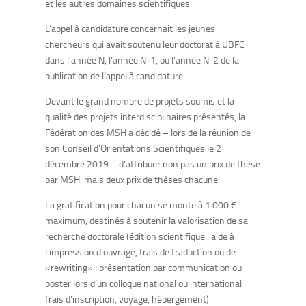
et les autres domaines scientifiques.
L’activité verrière en France entre le VIIIe et le XIe siècle.
Résilience et mutations d’une production artisanale
L’appel à candidature concernait les jeunes
».
chercheurs qui avait soutenu leur doctorat à UBFC
—
Mots clés : archéologie, haut Moyen Âge, typo-chronologie,
dans l’année N, l’année N-1, ou l’année N-2 de la
archéométrie, verre
publication de l’appel à candidature.
—
Laboratoire : Chrono-environnement, UMR 6249.
Devant le grand nombre de projets soumis et la
qualité des projets interdisciplinaires présentés, la
Fédération des MSH a décidé – lors de la réunion de
son Conseil d’Orientations Scientifiques le 2
décembre 2019 – d’attribuer non pas un prix de thèse
par MSH, mais deux prix de thèses chacune.
La gratification pour chacun se monte à 1 000 €
maximum, destinés à soutenir la valorisation de sa
recherche doctorale (édition scientifique : aide à
l’impression d’ouvrage, frais de traduction ou de
«rewriting» ; présentation par communication ou
poster lors d’un colloque national ou international :
frais d’inscription, voyage, hébergement).