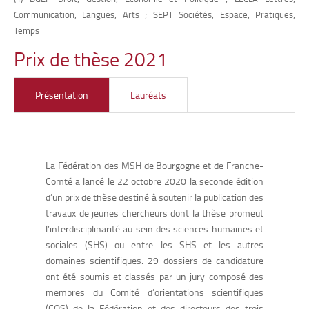
(TIL EA 4187), Dijon, pour sa thèse en études germaniques,
Communication, Langues, Arts ; SEPT Sociétés, Espace, Pratiques,
• Nastasya WINCKEL,
Laboratoire FEMTO-ST/ RECITS
intitulée «
Vers une sémantique discursive cognitive :
Temps
réflexions théoriques et applications empiriques sur un
(UMR CNRS-UFC 6174), pour sa thèse en économie et
corpus de langue allemande
» soutenue le 17 mars 2021.
Prix de thèse 2021
géographie/aménagement du territoire, intitulée
« Le Nord
Franche-Comté, un territoire industriel en cours de
— Mots clés : linguistique, sémantique cognitive,
revitalisation ? Analyse de la spécificité des dynamiques
grammaire de constructions, sémantique des Frames,
Présentation
Lauréats
discours de vente du vin.
territoriales dans les territoires d’industrialisation
ancienne »
, soutenue le 12 décembre 2022.
– Mots-clés : territoires industriels ; dynamiques
• Valentin CHEVASSU,
laboratoire Chrono-environnement
territoriales ; revitalisation ; trajectoires ; abduction.
(UMR 6249), Besançon, pour sa thèse en archéologie,
La Fédération des MSH de Bourgogne et de Franche-
intitulée «
Peuplement, paysages et pouvoirs médiévaux en
Comté a lancé le 22 octobre 2020 la seconde édition
contexte de moyenne montagne : les cas du sud Morvan et
d’un prix de thèse destiné à soutenir la publication des
du Jura central
» soutenue le 7 janvier 2021.
travaux de jeunes chercheurs dont la thèse promeut
— Mots clés : archéologie, Moyen Âge, montagne,
l’interdisciplinarité au sein des sciences humaines et
relations homme-milieux, peuplement.
sociales (SHS) ou entre les SHS et les autres
domaines scientifiques. 29 dossiers de candidature
ont été soumis et classés par un jury composé des
•
Willy HUGEDET,
laboratoire Culture sport santé société
membres du Comité d’orientations scientifiques
(C3S, EA 4660), Besançon pour sa thèse en STAPS,
(COS) de la Fédération et des directeurs des trois