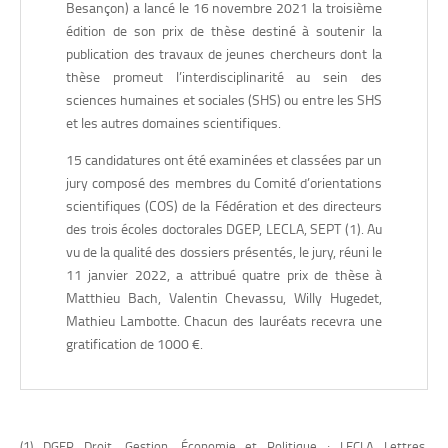
adhésion partisane, partis politiques.
Besançon) a lancé le 16 novembre 2021 la troisième
édition de son prix de thèse destiné à soutenir la
• Irène LE ROY LADURIE,
Centre Pluridisciplinaire Textes et
publication des travaux de jeunes chercheurs dont la
Cultures (CPTC – UR 4178 – Université de Bourgogne),
thèse promeut l’interdisciplinarité au sein des
pour sa thèse en Littérature Générale et Comparée,
sciences humaines et sociales (SHS) ou entre les SHS
intitulée «
« Une préférence pour la douceur ». Récit(s) de
et les autres domaines scientifiques.
la caresse à l’époque contemporaine (1980-2019).
Histoire, esthétique et poétique en bande dessinée et en
15 candidatures ont été examinées et classées par un
littérature. Domaines français, anglais, allemand, italien et
jury composé des membres du Comité d’orientations
nord-américain »
, soutenue le 10 décembre 2021.
scientifiques (COS) de la Fédération et des directeurs
– Mots-clés : caresse, toucher, bande dessinée, récit,
des trois écoles doctorales DGEP, LECLA, SEPT (1). Au
littérature contemporaine, études sensorielles.
vu de la qualité des dossiers présentés, le jury, réuni le
11 janvier 2022, a attribué quatre prix de thèse à
• Lucas PROFILLET,
Culture Sport Santé Société (C3S –
Matthieu Bach, Valentin Chevassu, Willy Hugedet,
EA4660 – Université de Franche-Comté), pour sa thèse en
Mathieu Lambotte. Chacun des lauréats recevra une
Sciences et Techniques des Activités Physiques et
gratification de 1000 €.
Sportives (STAPS), intitulée «
Le corps en images à l’école.
L’ortho-figuration corporelle dans les méthodes de
lecture (1880-1960) »,
soutenue le 8 décembre 2021.
– Mots-clés : histoire – corps – images – manuels
scolaires – sport.
• Mattieu BACH,
Centre interlangue texte, image, langage
(1) DGEP Droit, Gestion, Économie et Politique ; LECLA Lettres,