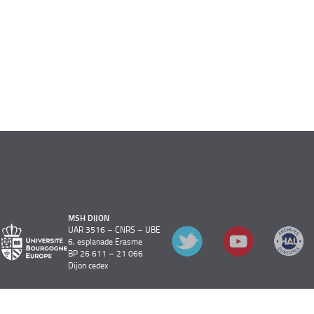
MSH DIJON
UAR 3516 – CNRS – UBE
6, esplanade Erasme
BP 26 611 – 21 066
Dijon cedex