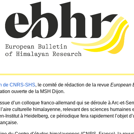
tion de CNRS-SHS
, le comité de rédaction de la revue
European B
ication ouverte de la MSH Dijon.
à l’issue d’un colloque franco-allemand qui se déroule à Arc-et-
l’aire culturelle himalayenne, relevant des sciences humaines et
n-Institut à Heidelberg, ce périodique fera rapidement l’objet d’
rançaise.
équipe du Centre d’études himalayennes (CNRS, France), la revue