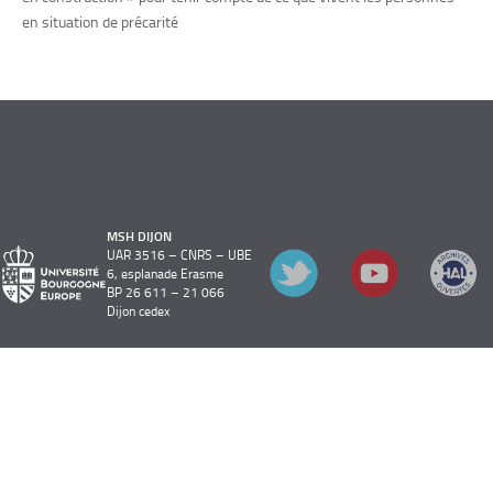
en situation de précarité
MSH DIJON
UAR 3516 – CNRS – UBE
6, esplanade Erasme
BP 26 611 – 21 066
Dijon cedex