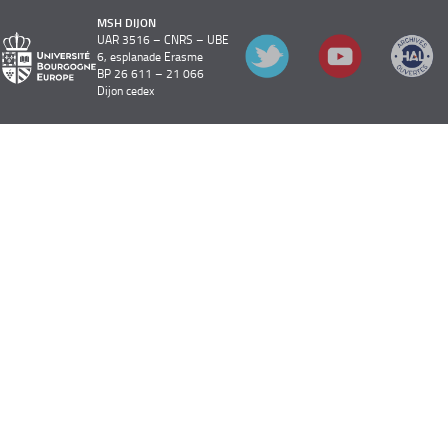
MSH DIJON
UAR 3516 – CNRS – UBE
6, esplanade Erasme
BP 26 611 – 21 066
Dijon cedex