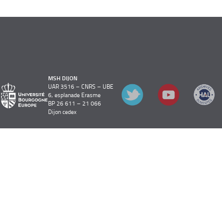
MSH DIJON
UAR 3516 – CNRS – UBE
6, esplanade Erasme
BP 26 611 – 21 066
Dijon cedex