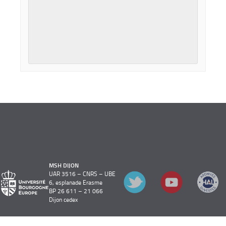
MSH DIJON
UAR 3516 – CNRS – UBE
6, esplanade Erasme
BP 26 611 – 21 066
Dijon cedex