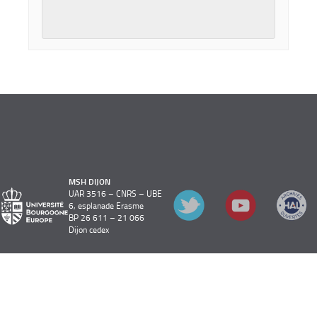
MSH DIJON
UAR 3516 – CNRS – UBE
6, esplanade Erasme
BP 26 611 – 21 066
Dijon cedex