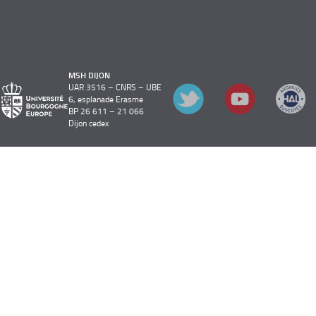
MSH DIJON
UAR 3516 – CNRS – UBE
6, esplanade Erasme
BP 26 611 – 21 066
Dijon cedex