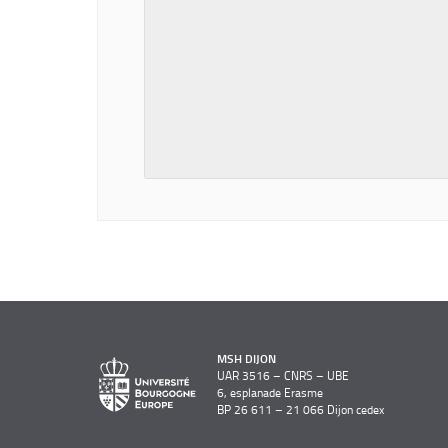
MSH DIJON
UAR 3516 – CNRS – UBE
6, esplanade Erasme
BP 26 611 – 21 066 Dijon cedex