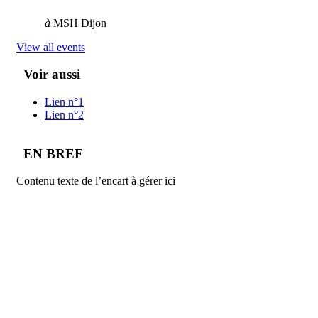
à
MSH Dijon
View all events
Voir aussi
Lien n°1
Lien n°2
EN BREF
Contenu texte de l’encart à gérer ici