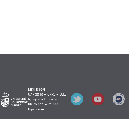
MSH DIJON
UAR 3516 – CNRS – UBE
6, esplanade Erasme
BP 26 611 – 21 066
Dijon cedex