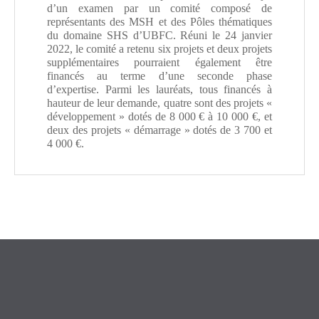
d’un examen par un comité composé de
Résumé :
Le projet vise, à partir d’une collaboration déjà
représentants des MSH et des Pôles thématiques
ancienne avec des linguistiques de la faculté d’économie de
du domaine SHS d’UBFC. Réuni le 24 janvier
l’Université de la Suisse Italienne (Lugano), à mettre en
2022, le comité a retenu six projets et deux projets
place un réseau international de chercheurs, associant
supplémentaires pourraient également être
sciences de gestion et sciences du langage, pour travailler
financés au terme d’une seconde phase
d’expertise. Parmi les lauréats, tous financés à
sur une analyse croisée de données textuelles sur les
hauteur de leur demande, quatre sont des projets «
relations entre les salariés, leurs entreprises et la
développement » dotés de 8 000 € à 10 000 €, et
réputation de ces dernières. Pour ce faire, l’aide sollicitée ici
deux des projets « démarrage » dotés de 3 700 et
visera, à partir d’un échantillon de données, à mettre en
4 000 €.
place un protocole d’analyse et à dégager les questions de
recherche pouvant déboucher sur un projet de type ANR ou
européen.
• Titre : ALN – Après la Nature
Titre :
All-inGMT – All-Inclusive Games
Machine Translation
Responsable scientifique :
Arnaud MACE, Professeur,
Responsable scientifique :
Lucie BERNARD,
Logiques de l’agir (UR 2274 – Université de Franche-
maîtresse de conférences, Centre Interlangues Texte
Comté).
Image Langage (TIL), Dijon.
Mots-clés :
Nature – Socio-écosystèmes – Ecologie –
Mots clés :
Traduction automatique neuronale,
Philosophie – Sciences Sociales.
langage inclusif, biais de genre, intelligence
Résumé :
La notion de « Nature » est devenue un objet de
artificielle, jeux vidéo.