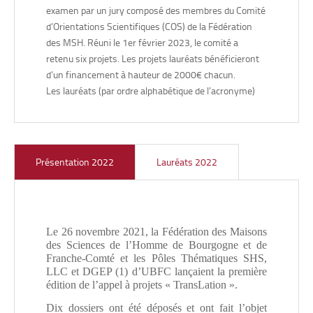
examen par un jury composé des membres du Comité
d’Orientations Scientifiques (COS) de la Fédération
des MSH. Réuni le 1er février 2023, le comité a
retenu six projets. Les projets lauréats bénéficieront
d’un financement à hauteur de 2000€ chacun.
Les lauréats (par ordre alphabétique de l’acronyme)
• Titre : ADDICTE – Analyse croisée de données textuelles
Présentation 2022
Lauréats 2022
sur la vie d’entreprises : modélisation lexico-sémantique
et financière
Responsable scientifique :
Kirsten BURKHARDT-
BOURGEOIS, Maîtresse de conférences – HDR, Centre de
Le 26 novembre 2021, la Fédération des Maisons
Recherche en Gestion des Organisations – CREGO (UR
des Sciences de l’Homme de Bourgogne et de
7317 – Université de Bourgogne).
Franche-Comté et les Pôles Thématiques SHS,
LLC et DGEP (1) d’UBFC lançaient la première
Mots clés :
Analyse textuelle – Performance de l’entreprise
édition de l’appel à projets « TransLation ».
– Responsabilité sociale de l’entreprise – Avis d’employés
– Sciences de gestion et de linguistique.
Dix dossiers ont été déposés et ont fait l’objet