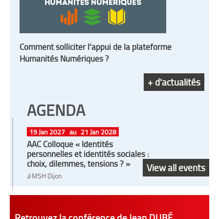
Comment solliciter l’appui de la plateforme
Humanités Numériques ?
+ d'actualités
AGENDA
19 Jan 2027
au
21 Jan 2028
AAC Colloque « Identités
personnelles et identités sociales :
choix, dilemmes, tensions ? »
View all events
à
MSH Dijon
Retrouvez la conférence de Jean DUBÉ